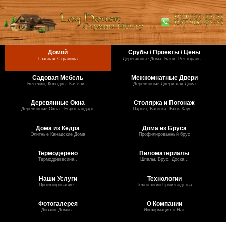
Домой
Срубы / Проекты / Цены
Главная Страница
Деревянные Дома, Бани, Рестораны...
Садовая Мебель
Межкомнатные Двери
Беседки, Колодцы, Качели...
Деревянные Двери для Дома
Деревянные Окна
Столярка и Погонаж
Деревянные Окна - Евростандарт.
Паркет, Вагонка, Блок Хаус...
Дома из Кедра
Дома из Бруса
Элитные Канадские Дома
Профилированный брус
Термодерево
Пиломатериалы
Термодревесина..
Шпалы, Брус, Доска...
Наши Услуги
Технологии
Проектирование..
Технологии Производства
Фотогалерея
О Компании
Дизайн Домов..
Информация о Нас