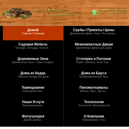
Домой
Срубы / Проекты / Цены
Главная Страница
Деревянные Дома, Бани, Рестораны...
Садовая Мебель
Межкомнатные Двери
Беседки, Колодцы, Качели...
Деревянные Двери для Дома
Деревянные Окна
Столярка и Погонаж
Деревянные Окна - Евростандарт.
Паркет, Вагонка, Блок Хаус...
Дома из Кедра
Дома из Бруса
Элитные Канадские Дома
Профилированный брус
Термодерево
Пиломатериалы
Термодревесина..
Шпалы, Брус, Доска...
Наши Услуги
Технологии
Проектирование..
Технологии Производства
Фотогалерея
О Компании
Дизайн Домов..
Информация о Нас